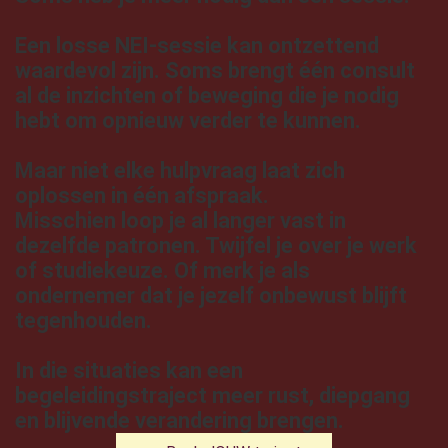
Een losse NEI-sessie kan ontzettend
waardevol zijn. Soms brengt één consult
al de inzichten of beweging die je nodig
hebt om opnieuw verder te kunnen.
Maar niet elke hulpvraag laat zich
oplossen in één afspraak.
Misschien loop je al langer vast in
dezelfde patronen. Twijfel je over je werk
of studiekeuze. Of merk je als
ondernemer dat je jezelf onbewust blijft
tegenhouden.
In die situaties kan een
begeleidingstraject meer rust, diepgang
en blijvende verandering brengen.