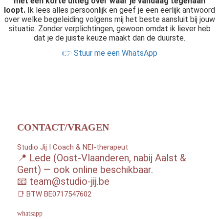
met een korte uitleg over waar je vandaag tegenaan
loopt.
Ik lees alles persoonlijk en geef je een eerlijk antwoord
over welke begeleiding volgens mij het beste aansluit bij jouw
situatie. Zonder verplichtingen, gewoon omdat ik liever heb
dat je de juiste keuze maakt dan de duurste.
👉 Stuur me een WhatsApp
CONTACT/VRAGEN
Studio Jij I Coach & NEI-therapeut
📍 Lede (Oost-Vlaanderen, nabij Aalst &
Gent) — ook online beschikbaar.
📧 team@studio-jij.be
📑 BTW BE0717547602
whatsapp